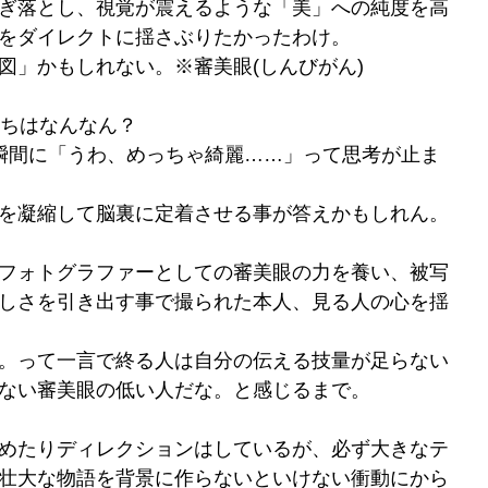
ぎ落とし、視覚が震えるような「美」への純度を高
をダイレクトに揺さぶりたかったわけ。
図」かもしれない。※審美眼(しんびがん)
持ちはなんなん？
瞬間に「うわ、めっちゃ綺麗……」って思考が止ま
を凝縮して脳裏に定着させる事が答えかもしれん。
フォトグラファーとしての審美眼の力を養い、被写
しさを引き出す事で撮られた本人、見る人の心を揺
。って一言で終る人は自分の伝える技量が足らない
ない審美眼の低い人だな。と感じるまで。
めたりディレクションはしているが、必ず大きなテ
壮大な物語を背景に作らないといけない衝動にから