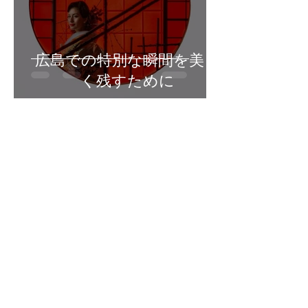
広島での特別な瞬間を美し
く残すために
6月12日
読了時間: 2分
結婚式を心から満足できる
ものに